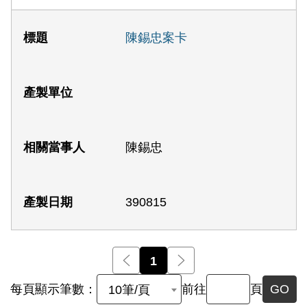
陳錫忠案卡
陳錫忠
390815
前一頁
1
後一頁
每頁顯示筆數：
前往
頁
GO
10筆/頁