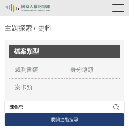
:::
國家人權記憶庫
主題探索
史料
熱門關鍵字：
陳孟和
李舜治
鹿窟事件
安康接待室
新生訓導處
蛋殼畫
送物單
檔案類型
主題探索
裁判書類
身分簿類
背景知識
案卡類
關於我們
意見信箱
展開進階搜尋