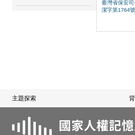
臺灣省保安司
潔字第1764
:::
主題探索
背