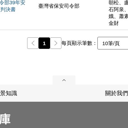
令部39年安
朝松、
臺灣省保安司令部
號判決書
石阿泉
娥、蕭
金財
每頁顯示筆數：
前一頁
1
後一頁
10筆/頁
展開
景知識
關於我們