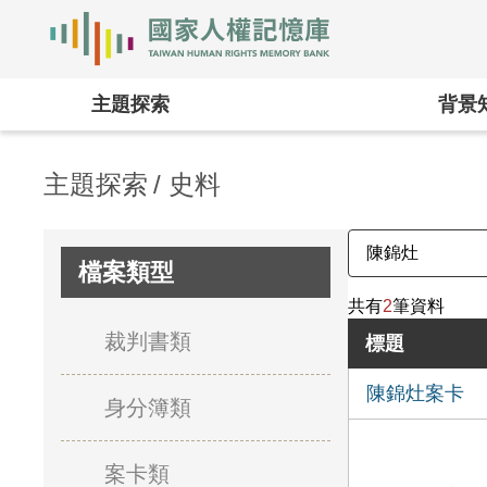
國家人權記憶庫
:::
主題探索
背景
主題探索
史料
檔案類型
共有
2
筆資料
裁判書類
標題
陳錦灶案卡
身分簿類
案卡類