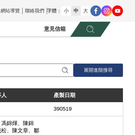
網站導覽
聯絡我們
字體：
小
中
大
意見信箱
展開進階搜尋
事人
產製日期
390519
、馮錦煇、陳錦
茂松、陳文章、鄒