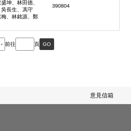
盧盛坤、林田德、
390804
、吳長生、馮守
素梅、林銘源、鄭
前往
頁
GO
意見信箱