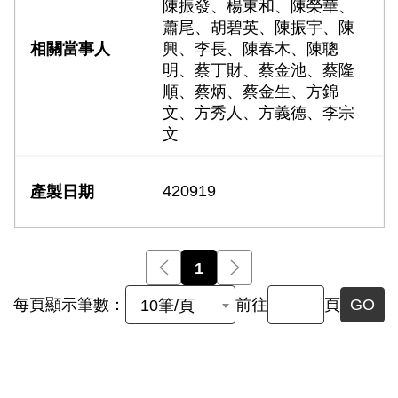
陳振發、楊東和、陳榮華、
蕭尾、胡碧英、陳振宇、陳
興、李長、陳春木、陳聰
明、蔡丁財、蔡金池、蔡隆
順、蔡炳、蔡金生、方錦
文、方秀人、方義德、李宗
文
420919
前一頁
1
後一頁
每頁顯示筆數：
前往
頁
GO
10筆/頁