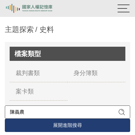
:::
國家人權記憶庫
主題探索
史料
熱門關鍵字：
陳孟和
李舜治
鹿窟事件
安康接待室
新生訓導處
蛋殼畫
送物單
檔案類型
主題探索
裁判書類
身分簿類
背景知識
案卡類
關於我們
意見信箱
展開進階搜尋