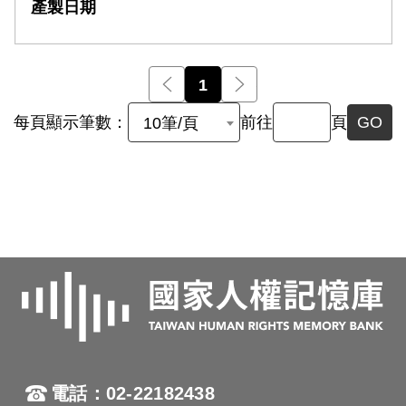
前一頁
1
後一頁
每頁顯示筆數：
前往
頁
GO
10筆/頁
電話：02-22182438