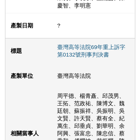
慶智、李明憲
?
臺灣高等法院69年重上訴字
第0132號刑事判決書
臺灣高等法院
周平德、楊青矗、邱茂男、
王拓、范政祐、陳博文、魏
廷朝、蘇振祥、吳振明、吳
文賢、許天賢、蔡有全、紀
萬生、邱垂貞、劉華明、余
阿興、張富忠、陳忠信、蔡