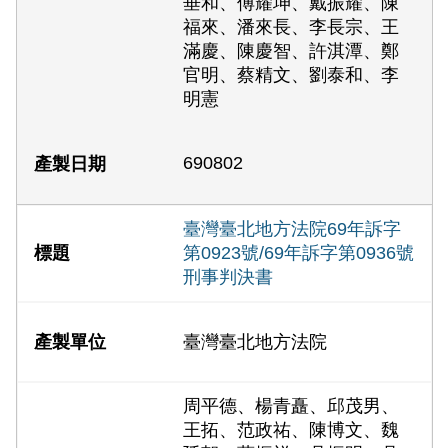
垂和、傅耀坤、戴振耀、陳
福來、潘來長、李長宗、王
滿慶、陳慶智、許淇潭、鄭
官明、蔡精文、劉泰和、李
明憲
690802
臺灣臺北地方法院69年訴字
第0923號/69年訴字第0936號
刑事判決書
臺灣臺北地方法院
周平德、楊青矗、邱茂男、
王拓、范政祐、陳博文、魏