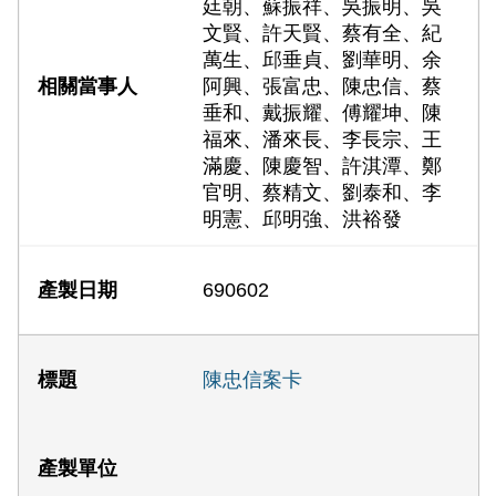
廷朝、蘇振祥、吳振明、吳
文賢、許天賢、蔡有全、紀
萬生、邱垂貞、劉華明、余
阿興、張富忠、陳忠信、蔡
垂和、戴振耀、傅耀坤、陳
福來、潘來長、李長宗、王
滿慶、陳慶智、許淇潭、鄭
官明、蔡精文、劉泰和、李
明憲、邱明強、洪裕發
690602
陳忠信案卡