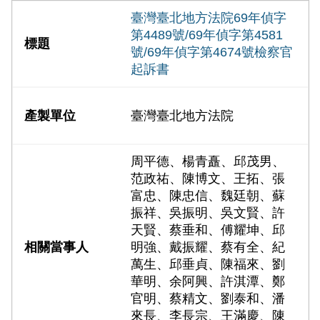
臺灣臺北地方法院69年偵字
第4489號/69年偵字第4581
號/69年偵字第4674號檢察官
起訴書
臺灣臺北地方法院
周平德、楊青矗、邱茂男、
范政祐、陳博文、王拓、張
富忠、陳忠信、魏廷朝、蘇
振祥、吳振明、吳文賢、許
天賢、蔡垂和、傅耀坤、邱
明強、戴振耀、蔡有全、紀
萬生、邱垂貞、陳福來、劉
華明、余阿興、許淇潭、鄭
官明、蔡精文、劉泰和、潘
來長、李長宗、王滿慶、陳