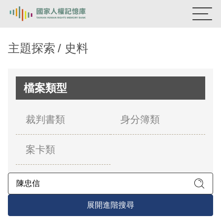
:::
國家人權記憶庫
主題探索
史料
熱門關鍵字：
陳孟和
李舜治
鹿窟事件
安康接待室
新生訓導處
蛋殼畫
送物單
檔案類型
主題探索
裁判書類
身分簿類
背景知識
案卡類
關於我們
意見信箱
展開進階搜尋