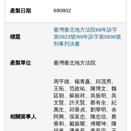
690802
臺灣臺北地方法院69年訴字
第0923號/69年訴字第0936號
刑事判決書
臺灣臺北地方法院
周平德、楊青矗、邱茂男、
王拓、范政祐、陳博文、魏
廷朝、蘇振祥、吳振明、吳
文賢、許天賢、蔡有全、紀
萬生、邱垂貞、劉華明、余
阿興、張富忠、陳忠信、蔡
垂和、戴振耀、傅耀坤、陳
福來、潘來長、李長宗、王