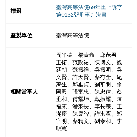
臺灣高等法院69年重上訴字
第0132號刑事判決書
臺灣高等法院
周平德、楊青矗、邱茂男、
王拓、范政祐、陳博文、魏
廷朝、蘇振祥、吳振明、吳
文賢、許天賢、蔡有全、紀
萬生、邱垂貞、劉華明、余
阿興、張富忠、陳忠信、蔡
垂和、傅耀坤、戴振耀、陳
福來、潘來長、李長宗、王
滿慶、陳慶智、許淇潭、鄭
官明、蔡精文、劉泰和、李
明憲