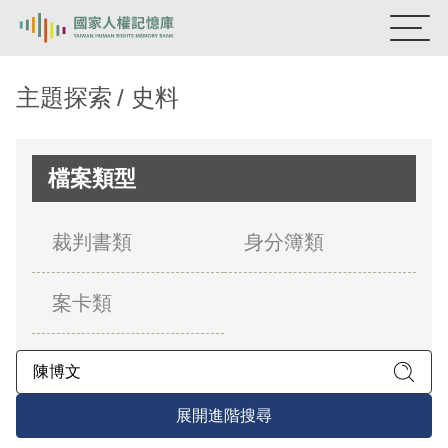
:::
國家人權記憶庫
主題探索
史料
熱門關鍵字：
陳孟和
李舜治
鹿窟事件
安康接待室
新生訓導處
蛋殼畫
送物單
檔案類型
主題探索
裁判書類
身分簿類
背景知識
案卡類
關於我們
意見信箱
展開進階搜尋