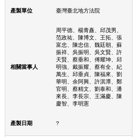
臺灣臺北地方法院
周平德、楊青矗、邱茂男、
范政祐、陳博文、王拓、張
富忠、陳忠信、魏廷朝、蘇
振祥、吳振明、吳文賢、許
天賢、蔡垂和、傅耀坤、邱
明強、戴振耀、蔡有全、紀
萬生、邱垂貞、陳福來、劉
華明、余阿興、許淇潭、鄭
官明、蔡精文、劉泰和、潘
來長、李長宗、王滿慶、陳
慶智、李明憲
?