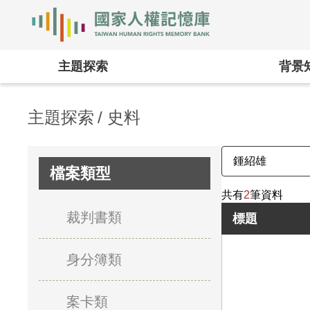
國家人權記憶庫
:::
主題探索
背景
主題探索
史料
檔案類型
共有
2
筆資料
裁判書類
標題
身分簿類
案卡類