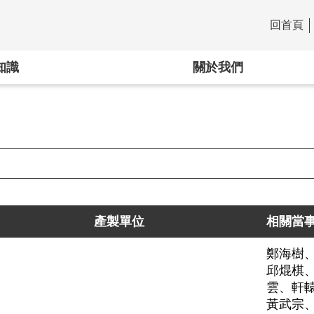
回首頁
:::
知識
關於我們
產製單位
相關當
鄭海樹
邱焜棋
雲、軒
黃武宗