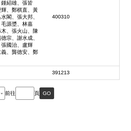
、鍾紹雄、張皆
堃輝、鄭棋直、黃
400310
呂水閣、張大邦、
、毛源墏、林嘉
添木、張火山、陳
楊德宗、謝水成、
、張國治、盧輝
仁義、龔德安、鄭
391213
前往
頁
GO