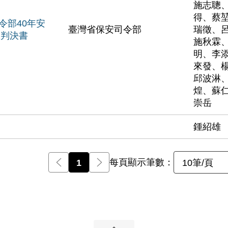
施志聰
得、蔡
令部40年安
臺灣省保安司令部
瑞徵、
號判決書
施秋霖
明、李
來發、
邱波淋
煌、蘇
崇岳
鍾紹雄
每頁顯示筆數：
前一頁
1
後一頁
10筆/頁
展開