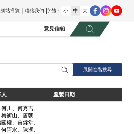
網站導覽
聯絡我們
字體：
小
中
大
意見信箱
展開進階搜尋
事人
產製日期
、何川、何秀吉、
、梅衡山、唐朝
轅國權、曾錦堂、
、何阿水、陳溪、