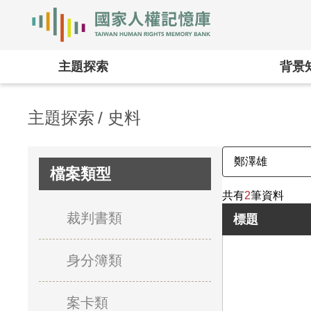
國家人權記憶庫
:::
主題探索
背景
主題探索
史料
檔案類型
共有
2
筆資料
裁判書類
標題
身分簿類
案卡類