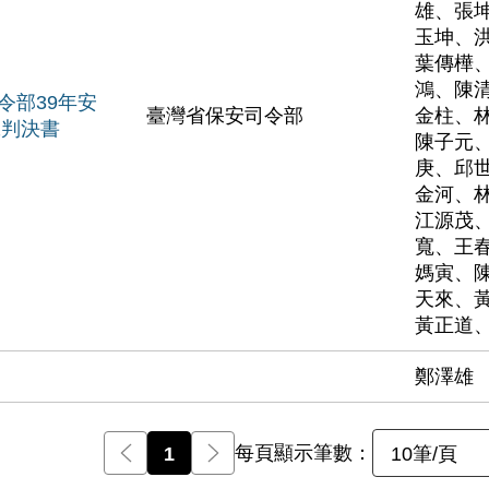
雄、張
玉坤、
葉傳樺
鴻、陳
令部39年安
臺灣省保安司令部
金柱、
號判決書
陳子元
庚、邱
金河、
江源茂
寬、王
媽寅、
天來、
黃正道
鄭澤雄
每頁顯示筆數：
前一頁
1
後一頁
10筆/頁