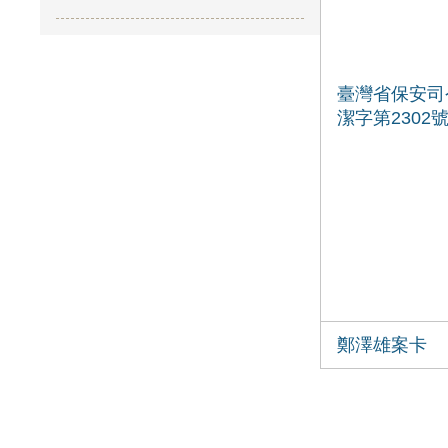
臺灣省保安司
潔字第2302
鄭澤雄案卡