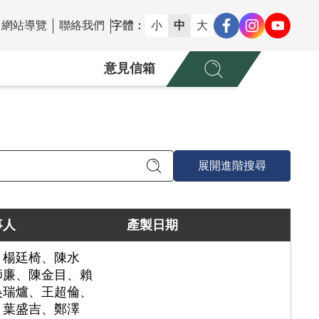
網站導覽
聯絡我們
字體：
小
中
大
意見信箱
展開進階搜尋
事人
產製日期
、楊廷椅、陳水
師廉、陳金目、賴
吳瑞爐、王超倫、
、葉盛吉、鄭澤