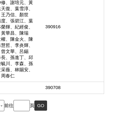
坤修、謝培元、黃
洪天復、葉雪淳、
、王乃信、顏世
清度、張碧江、葉
390916
林榮輝、紀經俊、
、黃華昌、陳瑞
世權、陳金火、陳
林慧哲、李炎輝、
、曾文華、呂錫
春長、孫進丁、邱
陳毓川、李森、孫
黃采薇、林賜安、
、周春仁
390708
前往
頁
GO