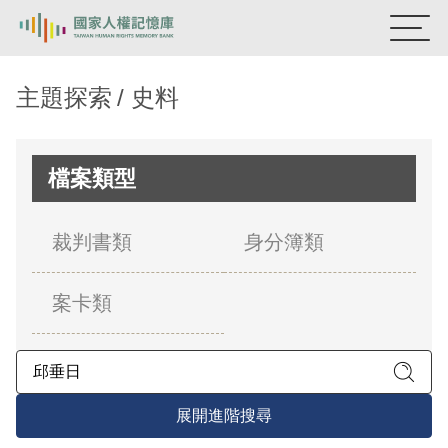
:::
國家人權記憶庫
主題探索
史料
熱門關鍵字：
陳孟和
李舜治
鹿窟事件
安康接待室
新生訓導處
蛋殼畫
送物單
檔案類型
主題探索
裁判書類
身分簿類
背景知識
案卡類
關於我們
意見信箱
展開進階搜尋