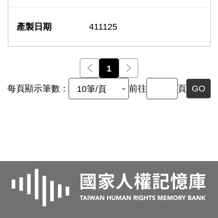
411125
前一頁
1
後一頁
每頁顯示筆數：
前往
頁
GO
10筆/頁