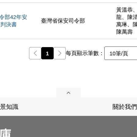
黃溫恭
令部42年安
龍、陳
臺灣省保安司令部
號判決書
萬琳、
陳萬壽
每頁顯示筆數：
前一頁
1
後一頁
10筆/頁
展開
景知識
關於我們