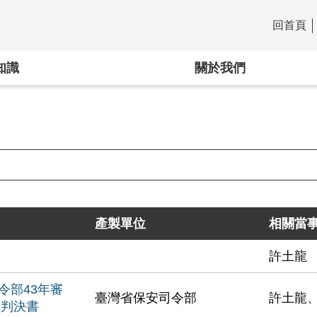
回首頁
:::
知識
關於我們
產製單位
相關當
許土龍
令部43年審
臺灣省保安司令部
許土龍
號判決書