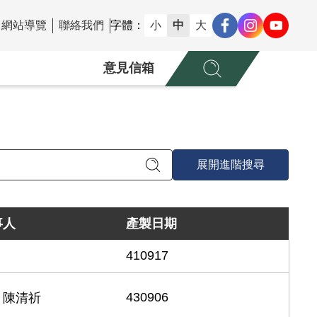
網站導覽
聯絡我們
字體：
小
中
大
意見信箱
展開進階搜尋
事人
產製日期
410917
430906
、陳清祈