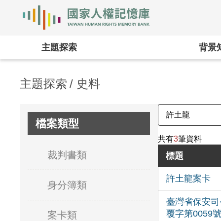
國家人權記憶庫
:::
主題探索
背景
主題探索
史料
檔案類型
共有
3
筆資料
裁判書類
標題
許土龍案卡
身分簿類
臺灣省保安司
覆字第0059
案卡類