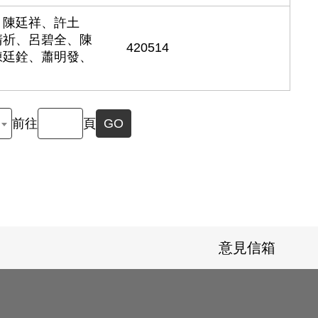
、陳廷祥、許土
清祈、呂碧全、陳
420514
陳廷銓、蕭明發、
前往
頁
GO
意見信箱