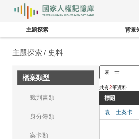
國家人權記憶庫
:::
主題探索
背景
主題探索
史料
檔案類型
共有
2
筆資料
裁判書類
標題
袁一士案卡
身分簿類
案卡類