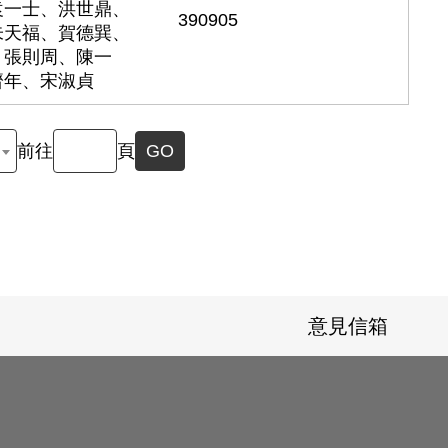
袁一士、洪世鼎、
390905
朱天福、賀德巽、
、張則周、陳一
濟年、宋淑貞
前往
頁
GO
意見信箱