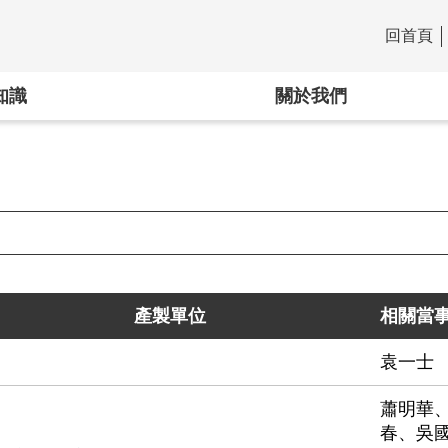
回首頁
:::
知識
關於我們
產製單位
相關當
袁一士
蕭明華
春、吳