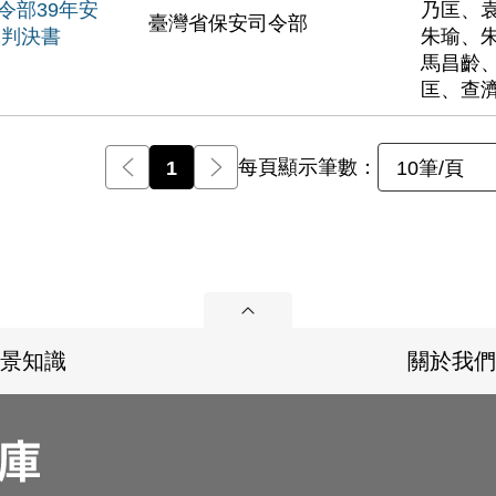
令部39年安
乃匡、
臺灣省保安司令部
號判決書
朱瑜、
馬昌齡
匡、查
每頁顯示筆數：
前一頁
1
後一頁
10筆/頁
展開
景知識
關於我們