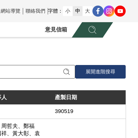
網站導覽
聯絡我們
字體：
小
中
大
意見信箱
展開進階搜尋
事人
產製日期
390519
、周哲夫、鄭福
國祥、黃大彰、袁