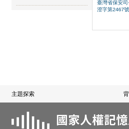
臺灣省保安司
澄字第2467
:::
主題探索
背