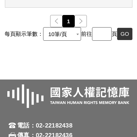
前一頁
1
後一頁
每頁顯示筆數：
前往
頁
GO
10筆/頁
電話：02-22182438
傳真：02-22182436