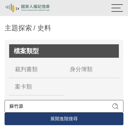
:::
國家人權記憶庫
主題探索
史料
熱門關鍵字：
陳孟和
李舜治
鹿窟事件
安康接待室
新生訓導處
蛋殼畫
送物單
檔案類型
主題探索
裁判書類
身分簿類
背景知識
案卡類
關於我們
意見信箱
展開進階搜尋