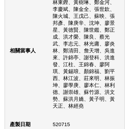
林東鏗、黃樹琳、鄭金河、
李慶斌、陳金全、張世欽、
陳火城、王戊己、蘇映、張
邦彥、陳庚辛、沈坤、廖景
星、黃德賢、陳世鑑、鄭正
成、洪才榮、陳良、蔡光
武、李志元、林光庸、廖炎
林、鄭清田、詹天增、吳進
來、許錦亭、謝登科、洪進
發、江柱、王錦春、廖阿
琪、黃錫琅、顏錦福、劉平
西、林江波、莊來明、林振
坤、廖學庚、廖本仁、林利
德、謝崇雄、蘇竹源、洪文
勢、蘇洪月嬌、黃子明、黃
天正、林經堯
520715