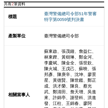
共有
2
筆資料
臺灣警備總司令部51年警審
特字第0059號判決書
臺灣警備總司令部
蘇東啟、張茂鐘、詹益仁、
林東鏗、黃樹琳、鄭金河、
李慶斌、陳金全、張世欽、
陳火城、王戊己、蘇映、張
邦彥、陳庚辛、沈坤、廖景
星、黃德賢、陳世鑑、鄭正
成、洪才榮、陳良、蔡光
武、鄭清田、詹天增、吳進
來、許錦亭、謝登科、洪進
發、江柱、王錦春、廖阿