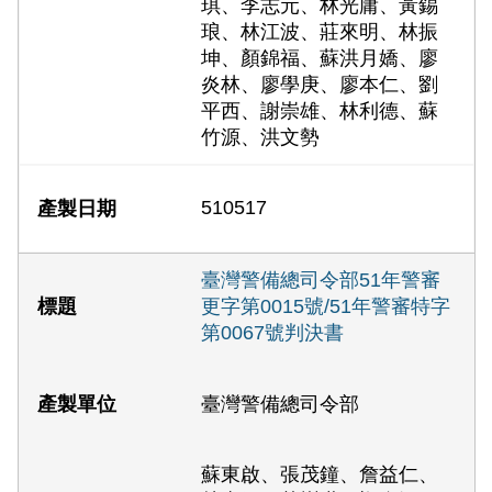
琪、李志元、林光庸、黃錫
琅、林江波、莊來明、林振
坤、顏錦福、蘇洪月嬌、廖
炎林、廖學庚、廖本仁、劉
平西、謝崇雄、林利德、蘇
竹源、洪文勢
510517
臺灣警備總司令部51年警審
更字第0015號/51年警審特字
第0067號判決書
臺灣警備總司令部
蘇東啟、張茂鐘、詹益仁、