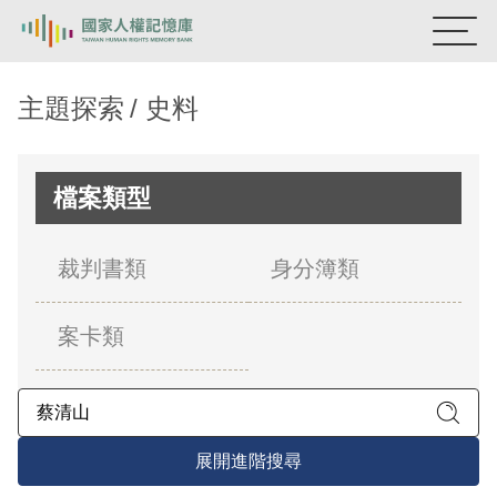
:::
國家人權記憶庫
主題探索
史料
熱門關鍵字：
陳孟和
李舜治
鹿窟事件
安康接待室
新生訓導處
蛋殼畫
送物單
檔案類型
主題探索
裁判書類
身分簿類
背景知識
案卡類
關於我們
意見信箱
展開進階搜尋