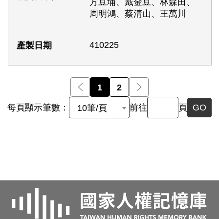
方豆埔、戴金豆、林森田、
周明鴻、蔡清山、王萬川
410225
前一頁
1
2
後一頁
每頁顯示筆數：
前往
頁
GO
10筆/頁