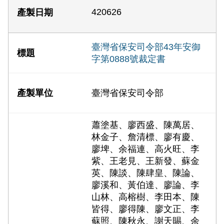
420626
臺灣省保安司令部43年安御
字第0888號裁定書
臺灣省保安司令部
蕭塗基、廖西盛、陳萬居、
林金子、詹清標、廖有慶、
廖埤、余福連、高火旺、李
紫、王老見、王新發、蘇金
英、陳談、陳肆皇、陳論、
廖溪和、黃伯達、廖論、李
山林、高榕樹、李田本、陳
皆得、廖得陳、廖文正、李
蘇照、陳秋永、謝天賜、余