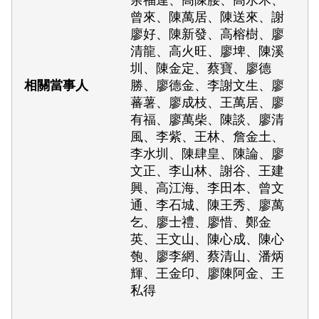
余福連、高陳腰、高水木、
曾來、陳萬居、陳送來、謝
廖好、陳新發、高榕樹、廖
清龍、高火旺、廖埤、陳溪
圳、陳金定、蔡寶、廖德
勝、廖德金、李謝文生、廖
蕃薯、廖成枝、王萬居、廖
有福、廖萬柴、陳談、廖清
風、李紫、王林、詹金土、
李水圳、陳肆皇、陳論、廖
文正、李山林、謝谷、王建
興、高江海、李田本、曾文
通、李石城、陳王秀、廖萬
乞、廖士禮、廖惜、鄭金
英、王文山、陳心成、陳心
匏、廖李網、蔡清山、潘炳
輝、王金印、廖陳阿金、王
私得