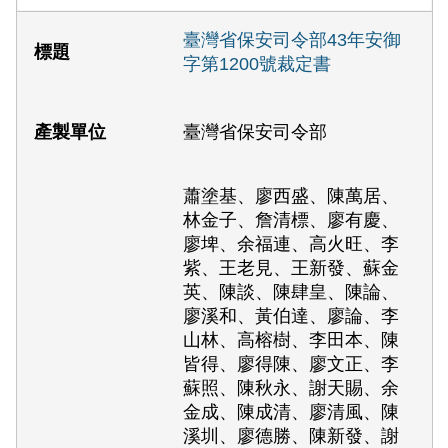
臺灣省保安司令部43年安御
字第1200號裁定書
臺灣省保安司令部
蕭塗基、廖西盛、陳萬居、
林金子、詹清標、廖有慶、
廖埤、余福連、高火旺、李
紫、王老見、王新發、蘇金
英、陳談、陳肆皇、陳論、
廖溪和、黃伯達、廖論、李
山林、高榕樹、李田本、陳
皆得、廖得陳、廖文正、李
蘇照、陳秋永、謝天賜、余
金成、陳成清、廖清風、陳
溪圳、廖德勝、陳新發、謝