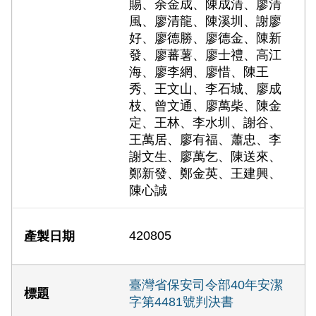
賜、余金成、陳成清、廖清
風、廖清龍、陳溪圳、謝廖
好、廖德勝、廖德金、陳新
發、廖蕃薯、廖士禮、高江
海、廖李網、廖惜、陳王
秀、王文山、李石城、廖成
枝、曾文通、廖萬柴、陳金
定、王林、李水圳、謝谷、
王萬居、廖有福、蕭忠、李
謝文生、廖萬乞、陳送來、
鄭新發、鄭金英、王建興、
陳心誠
420805
臺灣省保安司令部40年安潔
字第4481號判決書