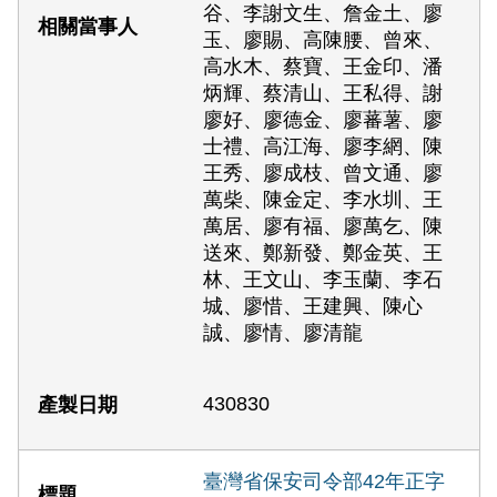
谷、李謝文生、詹金土、廖
玉、廖賜、高陳腰、曾來、
高水木、蔡寶、王金印、潘
炳輝、蔡清山、王私得、謝
廖好、廖德金、廖蕃薯、廖
士禮、高江海、廖李網、陳
王秀、廖成枝、曾文通、廖
萬柴、陳金定、李水圳、王
萬居、廖有福、廖萬乞、陳
送來、鄭新發、鄭金英、王
林、王文山、李玉蘭、李石
城、廖惜、王建興、陳心
誠、廖情、廖清龍
430830
臺灣省保安司令部42年正字