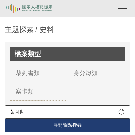
:::
國家人權記憶庫
主題探索
史料
熱門關鍵字：
陳孟和
李舜治
鹿窟事件
安康接待室
新生訓導處
蛋殼畫
送物單
檔案類型
主題探索
裁判書類
身分簿類
背景知識
案卡類
關於我們
意見信箱
展開進階搜尋