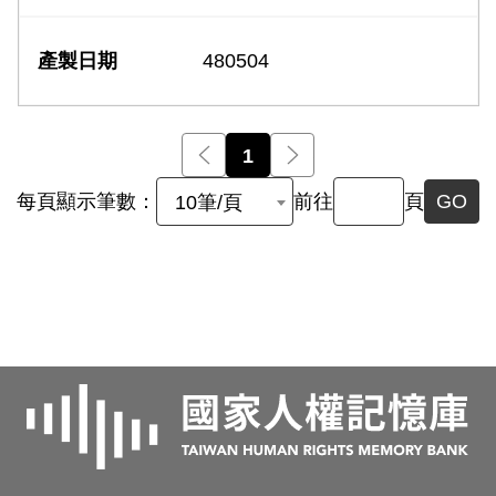
480504
前一頁
1
後一頁
每頁顯示筆數：
前往
頁
GO
10筆/頁