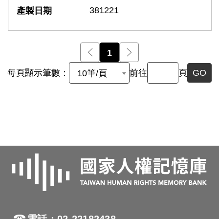
381221
前一頁
1
後一頁
每頁顯示筆數：
前往
頁
GO
10筆/頁