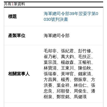
共有
1
筆資料
海軍總司令部39年翌晏字第0
030號判決書
海軍總司令部
毛却非、張紀君、彭竹修、
崔乃彬、萬大鈞、毛扶正、
葉宗茂、楊啟森、王暢初、
林寶清、王東川、陳伯秋、
張瑞泰、黃坤官、錢家清、
方昌興、楊秀、鄧振章、方
洪賽、葉金祥、林伯仁、張
忠良、邱順發、周俊生、潘
樹泉、鄭世銘、馬健瑛