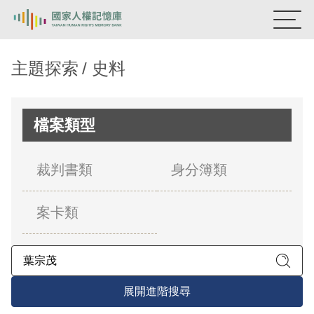
:::
國家人權記憶庫
主題探索
史料
熱門關鍵字：
陳孟和
李舜治
鹿窟事件
安康接待室
新生訓導處
蛋殼畫
送物單
檔案類型
主題探索
裁判書類
身分簿類
背景知識
案卡類
關於我們
意見信箱
展開進階搜尋