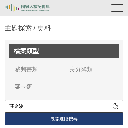
:::
國家人權記憶庫
主題探索
史料
熱門關鍵字：
陳孟和
李舜治
鹿窟事件
安康接待室
新生訓導處
蛋殼畫
送物單
檔案類型
主題探索
裁判書類
身分簿類
背景知識
案卡類
關於我們
意見信箱
展開進階搜尋