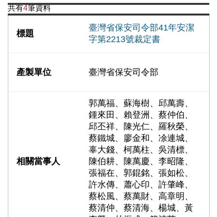
共有
4
筆資料
臺灣省保安司令部41年安潔
字第2213號裁定書
臺灣省保安司令部
郭萬福、蘇海樹、邱萬壽、
鍾來田、賴登洲、蔡仲伯、
邱丕祥、陳光仁、羅秋榮、
蔡鐵城、廖金和、凃連城、
辜大錢、柯萬柱、吳清標、
陳伯耕、陳萬慶、李昭隆、
張福在、郭錕銘、張如松、
許水傳、蕭心印、許肇峰、
蔡松風、蔡萬財、高章明、
蔡清仲、蔡清海、楊城、黃