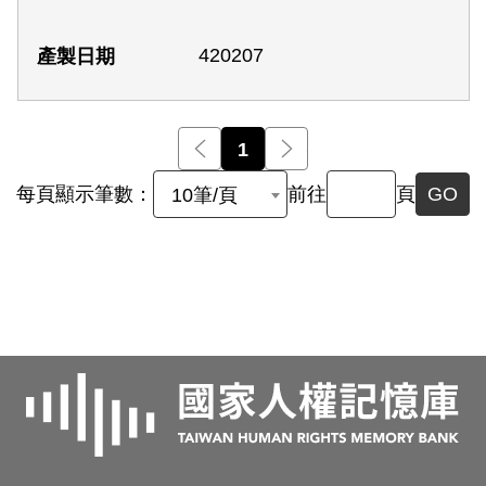
420207
前一頁
1
後一頁
每頁顯示筆數：
前往
頁
GO
10筆/頁