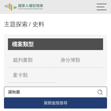
:::
國家人權記憶庫
主題探索
史料
熱門關鍵字：
陳孟和
李舜治
鹿窟事件
安康接待室
新生訓導處
蛋殼畫
送物單
檔案類型
主題探索
裁判書類
身分簿類
背景知識
案卡類
關於我們
意見信箱
展開進階搜尋