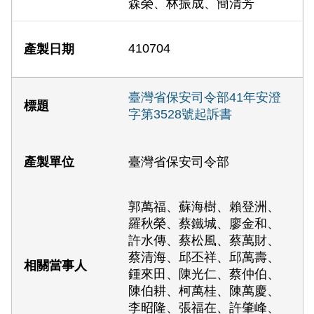
森榮、林振成、簡清芳
410704
臺灣省保安司令部41年安澄
字第3528號起訴書
臺灣省保安司令部
郭萬福、蘇海樹、賴登洲、
羅秋榮、蔡鐵城、廖金和、
許水傳、蔡松風、蔡萬財、
蔡清海、邱丕祥、邱萬壽、
鍾來田、陳光仁、蔡仲伯、
陳伯耕、柯萬桂、陳萬慶、
李昭隆、張福在、許肇峰、