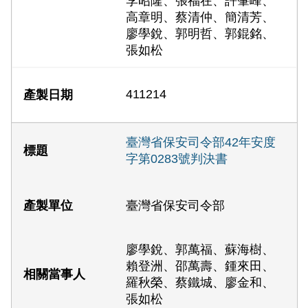
李昭隆、張福在、許肇峰、
高章明、蔡清仲、簡清芳、
廖學銳、郭明哲、郭錕銘、
張如松
411214
臺灣省保安司令部42年安度
字第0283號判決書
臺灣省保安司令部
廖學銳、郭萬福、蘇海樹、
賴登洲、邵萬壽、鍾來田、
羅秋榮、蔡鐵城、廖金和、
張如松