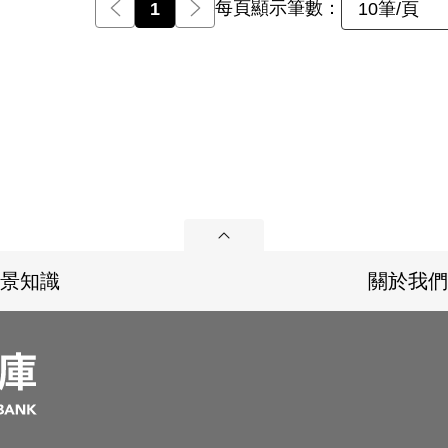
每頁顯示筆數：
前一頁
1
後一頁
10筆/頁
展開
景知識
關於我們