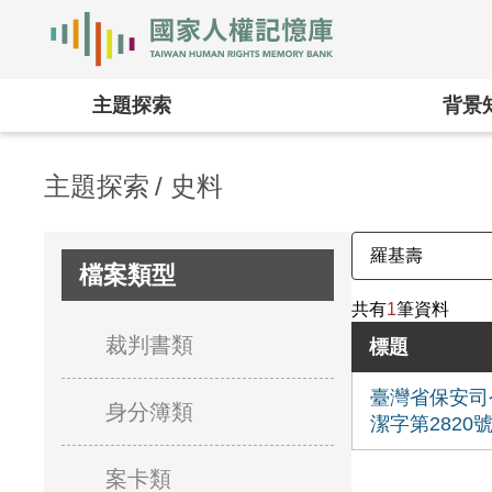
國家人權記憶庫
:::
主題探索
背景
主題探索
史料
檔案類型
共有
1
筆資料
裁判書類
標題
臺灣省保安司
身分簿類
潔字第2820
案卡類