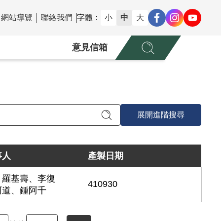
網站導覽
聯絡我們
字體：
小
中
大
意見信箱
展開進階搜尋
事人
產製日期
、羅基壽、李復
410930
阿道、鍾阿千