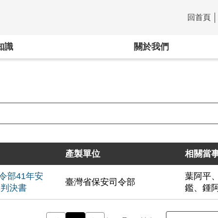
回首頁
:::
知識
關於我們
產製單位
相關當
令部41年安
葉阿平
臺灣省保安司令部
號判決書
鑑、鍾