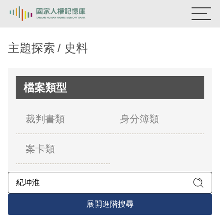
:::
國家人權記憶庫
主題探索
史料
熱門關鍵字：
陳孟和
李舜治
鹿窟事件
安康接待室
新生訓導處
蛋殼畫
送物單
檔案類型
主題探索
裁判書類
身分簿類
背景知識
案卡類
關於我們
意見信箱
展開進階搜尋