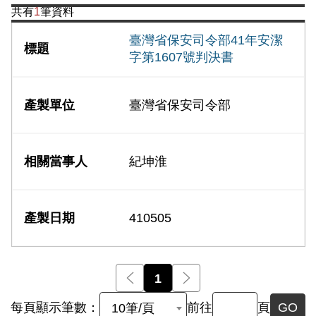
共有
1
筆資料
臺灣省保安司令部41年安潔
字第1607號判決書
臺灣省保安司令部
紀坤淮
410505
前一頁
1
後一頁
每頁顯示筆數：
前往
頁
GO
10筆/頁