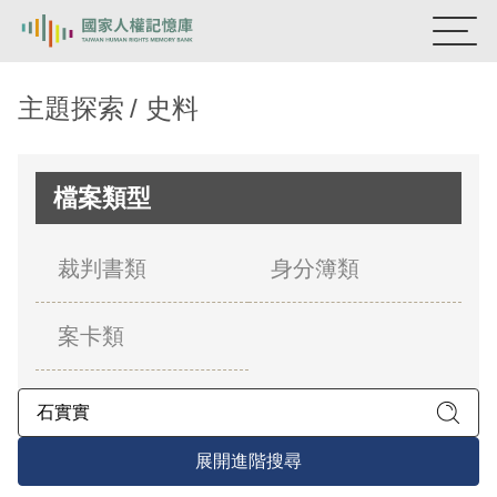
:::
國家人權記憶庫
主題探索
史料
熱門關鍵字：
陳孟和
李舜治
鹿窟事件
安康接待室
新生訓導處
蛋殼畫
送物單
檔案類型
主題探索
裁判書類
身分簿類
背景知識
案卡類
關於我們
意見信箱
展開進階搜尋