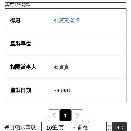
共有
1
筆資料
石實實案卡
石實實
390331
前一頁
1
後一頁
每頁顯示筆數：
前往
頁
GO
10筆/頁