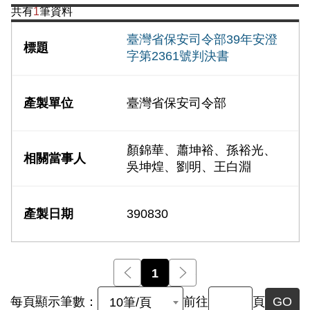
共有
1
筆資料
臺灣省保安司令部39年安澄
字第2361號判決書
臺灣省保安司令部
顏錦華、蕭坤裕、孫裕光、
吳坤煌、劉明、王白淵
390830
前一頁
1
後一頁
每頁顯示筆數：
前往
頁
GO
10筆/頁