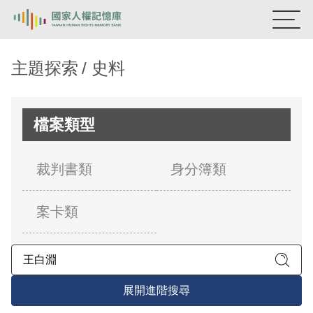
:::
國家人權記憶庫
主題探索
史料
熱門關鍵字：
陳孟和
李舜治
鹿窟事件
安康接待室
新生訓導處
蛋殼畫
送物單
檔案類型
主題探索
裁判書類
身分簿類
背景知識
案卡類
關於我們
意見信箱
展開進階搜尋