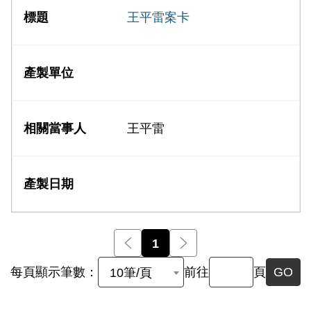
王平雷案卡
王平雷
前一頁
1
後一頁
每頁顯示筆數：
前往
頁
GO
10筆/頁