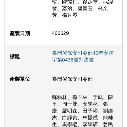
棣、陳德仁、徐步章、成源
發、宓治、盧覺慧、林文
芳、楊月琴
400629
臺灣省保安司令部40年安潔
字第0436號判決書
臺灣省保安司令部
蘇藝林、孫玉林、于凱、陳
平、周一粟、安學林、張
慶、嚴明森、田子彬、劉維
杰、白靜寅、林振成、簡桂
生、馬學樅、李學驊、姜民