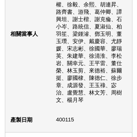
權、徐毅、余熙、胡連昇、
路齊書、游飛、葛仲卿、譚
興坦、謝士楷、謝克倫、石
小岑、路統信、夏淑仙、柏
羽笙、梁鍾濬、鄧玉明、董
玉瓚、安伊、戴慶容、尤靜
媛、宋志彬、徐國華、廖瑞
英、朱建華、徐清淮、李松
岩、關幸元、王平雷、董仕
榮、林玉剪、來德裕、蘇爾
挺、廖國棣、陳德仁、徐步
章、成源發、王玉祿、宓
治、盧覺慧、林文芳、周樹
文、楊月琴
400115