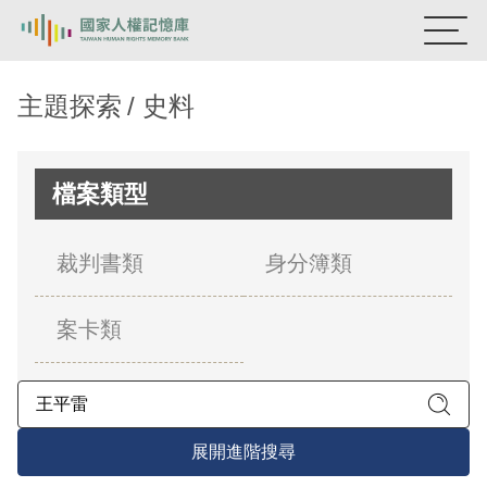
:::
國家人權記憶庫
主題探索
史料
熱門關鍵字：
陳孟和
李舜治
鹿窟事件
安康接待室
新生訓導處
蛋殼畫
送物單
檔案類型
主題探索
裁判書類
身分簿類
背景知識
案卡類
關於我們
意見信箱
展開進階搜尋