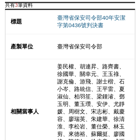
共有
3
筆資料
臺灣省保安司令部40年安潔
字第0436號判決書
臺灣省保安司令部
姜民權、胡連昇、路齊書、
徐國華、關幸元、王玉祿、
謝克倫、游飛、謝士楷、石
小岑、路統信、王平雷、夏
淑仙、柏羽笙、梁鍾濬、鄧
玉明、董玉瓚、安伊、尤靜
媛、周樹文、宋志彬、戴慶
容、廖瑞英、朱建華、徐清
淮、李松岩、董仕榮、林玉
剪、來德裕、蘇爾挺、廖國