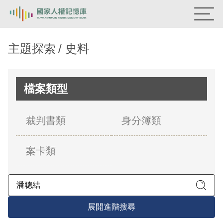
:::
國家人權記憶庫
主題探索
史料
熱門關鍵字：
陳孟和
李舜治
鹿窟事件
安康接待室
新生訓導處
蛋殼畫
送物單
檔案類型
主題探索
裁判書類
身分簿類
背景知識
案卡類
關於我們
意見信箱
展開進階搜尋