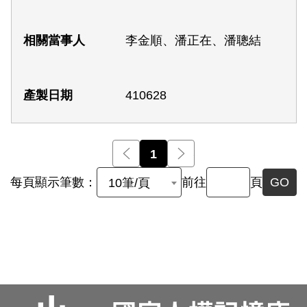
李金順、潘正在、潘聰結
410628
前一頁
1
後一頁
每頁顯示筆數：
前往
頁
GO
10筆/頁