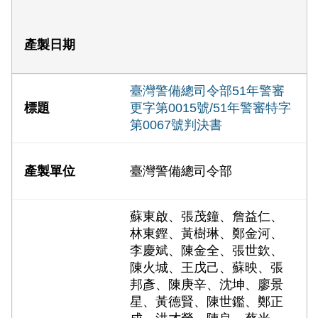
臺灣警備總司令部51年警審
更字第0015號/51年警審特字
第0067號判決書
臺灣警備總司令部
蘇東啟、張茂鐘、詹益仁、
林東鏗、黃樹琳、鄭金河、
李慶斌、陳金全、張世欽、
陳火城、王戊己、蘇映、張
邦彥、陳庚辛、沈坤、廖景
星、黃德賢、陳世鑑、鄭正