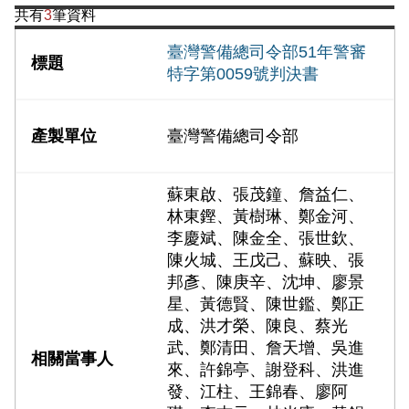
共有
3
筆資料
臺灣警備總司令部51年警審
特字第0059號判決書
臺灣警備總司令部
蘇東啟、張茂鐘、詹益仁、
林東鏗、黃樹琳、鄭金河、
李慶斌、陳金全、張世欽、
陳火城、王戊己、蘇映、張
邦彥、陳庚辛、沈坤、廖景
星、黃德賢、陳世鑑、鄭正
成、洪才榮、陳良、蔡光
武、鄭清田、詹天增、吳進
來、許錦亭、謝登科、洪進
發、江柱、王錦春、廖阿