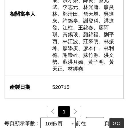
成、洪才榮、陳良、蔡光
武、李志元、林光庸、廖炎
林、鄭清田、詹天增、吳進
來、許錦亭、謝登科、洪進
發、江柱、王錦春、廖阿
琪、黃錫琅、顏錦福、劉平
西、林江波、莊來明、林振
坤、廖學庚、廖本仁、林利
德、謝崇雄、蘇竹源、洪文
勢、蘇洪月嬌、黃子明、黃
天正、林經堯
520715
前一頁
1
後一頁
每頁顯示筆數：
前往
頁
GO
10筆/頁