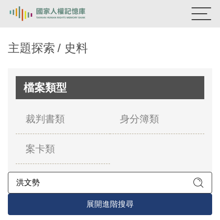
:::
國家人權記憶庫
主題探索
史料
熱門關鍵字：
陳孟和
李舜治
鹿窟事件
安康接待室
新生訓導處
蛋殼畫
送物單
檔案類型
主題探索
裁判書類
身分簿類
背景知識
案卡類
關於我們
意見信箱
展開進階搜尋