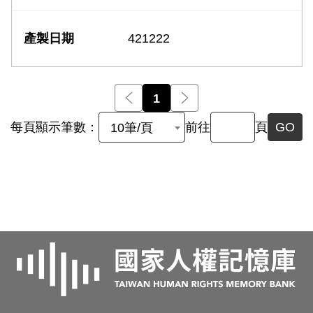
421222
前一頁
1
後一頁
每頁顯示筆數：
前往
頁
GO
10筆/頁