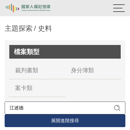
:::
國家人權記憶庫
主題探索
史料
熱門關鍵字：
陳孟和
李舜治
鹿窟事件
安康接待室
新生訓導處
蛋殼畫
送物單
檔案類型
主題探索
裁判書類
身分簿類
背景知識
案卡類
關於我們
意見信箱
展開進階搜尋