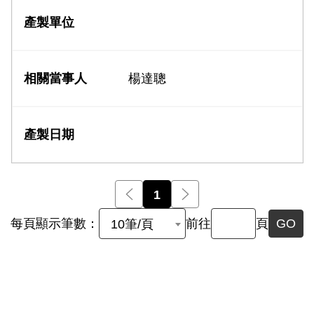
楊達聰
前一頁
1
後一頁
每頁顯示筆數：
前往
頁
GO
10筆/頁