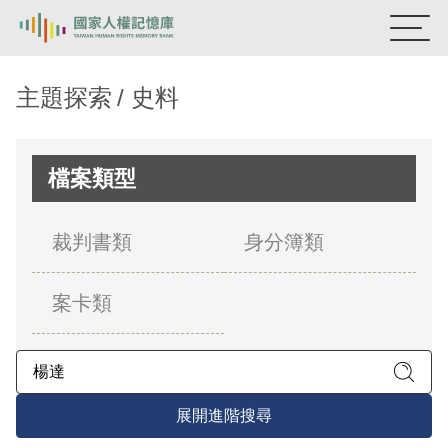
:::
國家人權記憶庫
主題探索
史料
熱門關鍵字：
陳孟和
李舜治
鹿窟事件
安康接待室
新生訓導處
蛋殼畫
送物單
檔案類型
主題探索
裁判書類
身分簿類
背景知識
案卡類
關於我們
意見信箱
展開進階搜尋