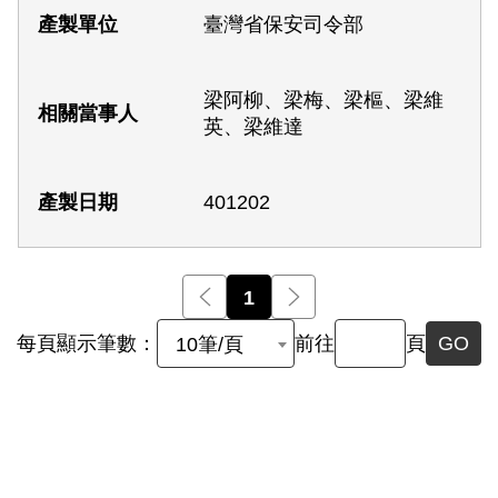
臺灣省保安司令部
梁阿柳、梁梅、梁樞、梁維
英、梁維達
401202
前一頁
1
後一頁
每頁顯示筆數：
前往
頁
GO
10筆/頁