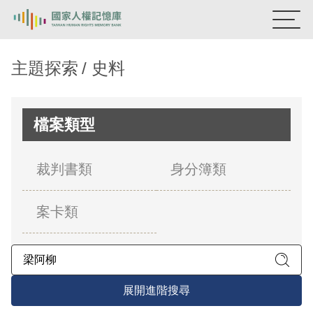
:::
國家人權記憶庫
主題探索
史料
熱門關鍵字：
陳孟和
李舜治
鹿窟事件
安康接待室
新生訓導處
蛋殼畫
送物單
檔案類型
主題探索
裁判書類
身分簿類
背景知識
案卡類
關於我們
意見信箱
展開進階搜尋