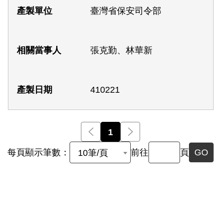
臺灣省保安司令部
張克勤、林華新
410221
前一頁
1
後一頁
每頁顯示筆數：
前往
頁
GO
10筆/頁