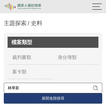
:::
國家人權記憶庫
主題探索
史料
熱門關鍵字：
陳孟和
李舜治
鹿窟事件
安康接待室
新生訓導處
蛋殼畫
送物單
檔案類型
主題探索
裁判書類
身分簿類
背景知識
案卡類
關於我們
意見信箱
展開進階搜尋