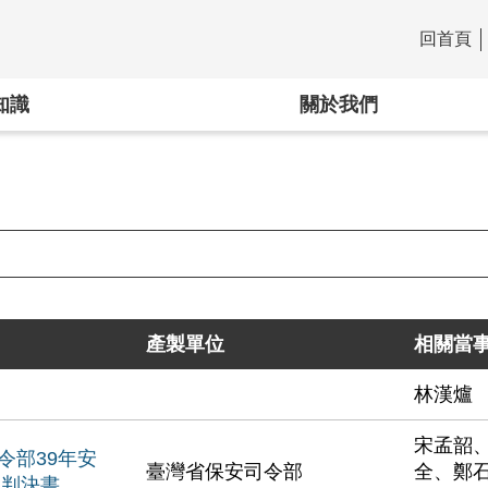
回首頁
:::
知識
關於我們
產製單位
相關當
林漢爐
宋孟韶
令部39年安
臺灣省保安司令部
全、鄭
號判決書