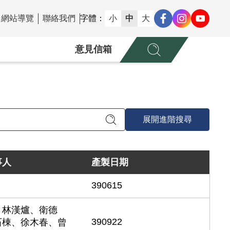
網站導覽
聯絡我們
字體：
小
中
大
意見信箱
展開進階搜尋
事人
產製日期
390615
、林漢爐、衛德
390922
石棟、徐木春、曾