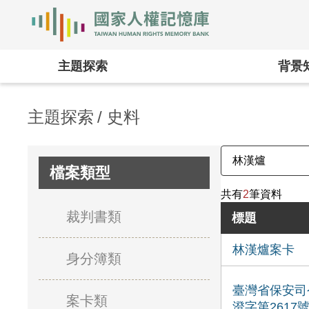
國家人權記憶庫
:::
主題探索
背景
主題探索
史料
檔案類型
共有
2
筆資料
裁判書類
標題
林漢爐案卡
身分簿類
臺灣省保安司
案卡類
澄字第2617