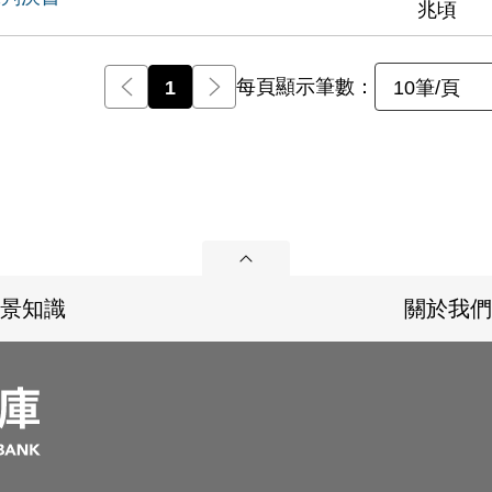
兆頃
每頁顯示筆數：
前一頁
1
後一頁
10筆/頁
展開
景知識
關於我們