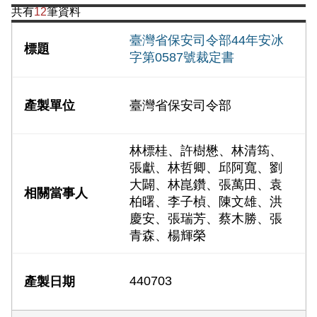
共有
12
筆資料
臺灣省保安司令部44年安冰
字第0587號裁定書
臺灣省保安司令部
林標桂、許樹懋、林清筠、
張獻、林哲卿、邱阿寬、劉
大闢、林崑鑽、張萬田、袁
柏曙、李子楨、陳文雄、洪
慶安、張瑞芳、蔡木勝、張
青森、楊輝榮
440703