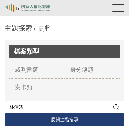
:::
國家人權記憶庫
主題探索
史料
熱門關鍵字：
陳孟和
李舜治
鹿窟事件
安康接待室
新生訓導處
蛋殼畫
送物單
檔案類型
主題探索
裁判書類
身分簿類
背景知識
案卡類
關於我們
意見信箱
展開進階搜尋