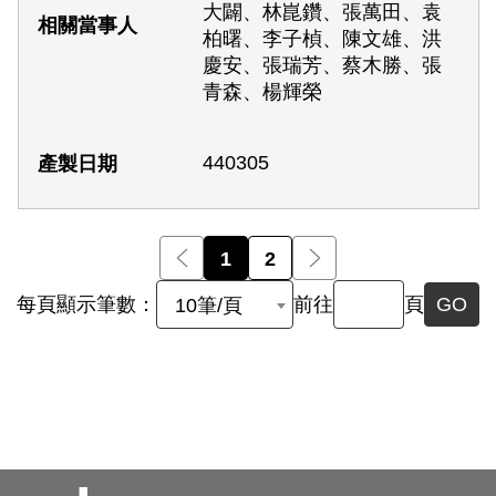
大闢、林崑鑽、張萬田、袁
柏曙、李子楨、陳文雄、洪
慶安、張瑞芳、蔡木勝、張
青森、楊輝榮
440305
前一頁
1
2
後一頁
每頁顯示筆數：
前往
頁
GO
10筆/頁