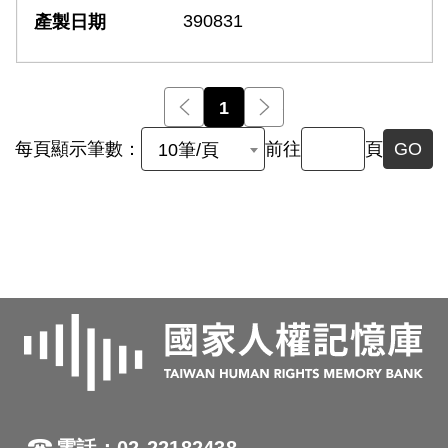
390831
前一頁
1
後一頁
每頁顯示筆數：
前往
頁
GO
10筆/頁