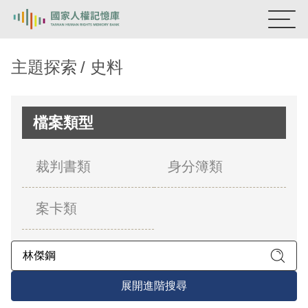
:::
國家人權記憶庫
主題探索
史料
熱門關鍵字：
陳孟和
李舜治
鹿窟事件
安康接待室
新生訓導處
蛋殼畫
送物單
檔案類型
主題探索
裁判書類
身分簿類
背景知識
案卡類
關於我們
意見信箱
展開進階搜尋