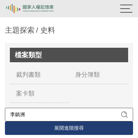
:::
國家人權記憶庫
主題探索
史料
熱門關鍵字：
陳孟和
李舜治
鹿窟事件
安康接待室
新生訓導處
蛋殼畫
送物單
檔案類型
主題探索
裁判書類
身分簿類
背景知識
案卡類
關於我們
意見信箱
展開進階搜尋