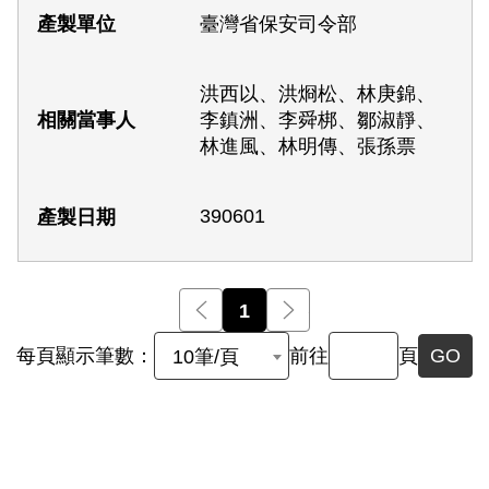
臺灣省保安司令部
洪西以、洪烱松、林庚錦、
李鎮洲、李舜梆、鄒淑靜、
林進風、林明傳、張孫票
390601
前一頁
1
後一頁
每頁顯示筆數：
前往
頁
GO
10筆/頁