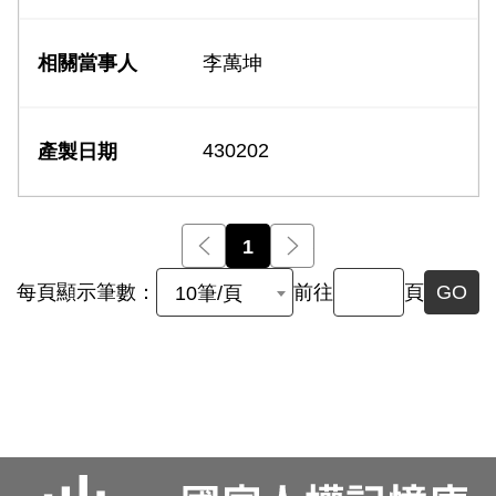
李萬坤
430202
前一頁
1
後一頁
每頁顯示筆數：
前往
頁
GO
10筆/頁