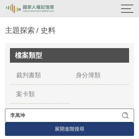
:::
國家人權記憶庫
主題探索
史料
熱門關鍵字：
陳孟和
李舜治
鹿窟事件
安康接待室
新生訓導處
蛋殼畫
送物單
檔案類型
主題探索
裁判書類
身分簿類
背景知識
案卡類
關於我們
意見信箱
展開進階搜尋