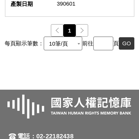
390601
前一頁
1
後一頁
每頁顯示筆數：
前往
頁
GO
10筆/頁
電話：02-22182438