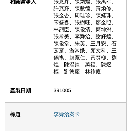
張晃昇、陳炳煌、張萬年、
許燕輝、陳數德、黃煥修、
張金杏、周珪珍、陳嫊珠、
宋盛淼、張樹旺、廖金照、
林烈臣、陳俊清、簡坤淵、
張常美、李舜治、謝輝煌、
陳俊堂、朱英、王月戀、石
寔寔、游常娥、顏文科、王
鶴祺、趙寬仁、黃焚柳、劉
煌、陳澄銓、萬福、陳煜
樞、劉德慶、林祚庭
391005
李舜治案卡