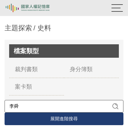
:::
國家人權記憶庫
主題探索
史料
熱門關鍵字：
陳孟和
李舜治
鹿窟事件
安康接待室
新生訓導處
蛋殼畫
送物單
檔案類型
主題探索
裁判書類
身分簿類
背景知識
案卡類
關於我們
意見信箱
展開進階搜尋