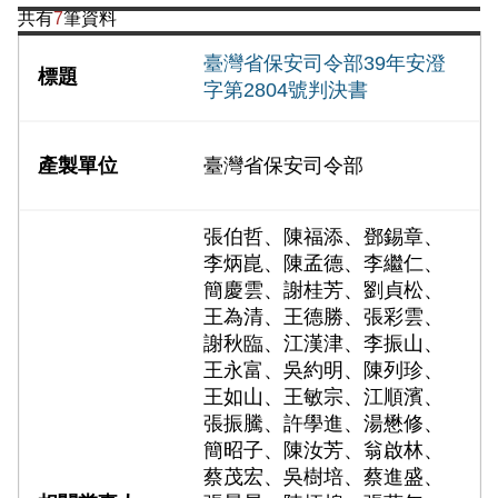
共有
7
筆資料
臺灣省保安司令部39年安澄
字第2804號判決書
臺灣省保安司令部
張伯哲、陳福添、鄧錫章、
李炳崑、陳孟德、李繼仁、
簡慶雲、謝桂芳、劉貞松、
王為清、王德勝、張彩雲、
謝秋臨、江漢津、李振山、
王永富、吳約明、陳列珍、
王如山、王敏宗、江順濱、
張振騰、許學進、湯懋修、
簡昭子、陳汝芳、翁啟林、
蔡茂宏、吳樹培、蔡進盛、