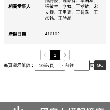
陳詩俊、遲紹春、李國萃、
張敏生、李勉、王孝敏、宋
立卿、王甲寰、王超羣、王
恕銘、王詩品
410102
前一頁
1
後一頁
每頁顯示筆數：
前往
頁
GO
10筆/頁