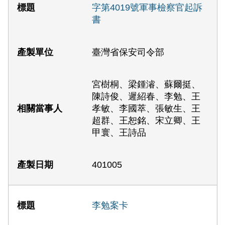
字第4019號軍事檢察官起訴
書
臺灣省保安司令部
宮樹桐、梁鍾濬、蘇爾挺、
陳詩俊、遲紹春、李勉、王
孝敏、李國萃、張敏生、王
超群、王恕銘、宋立卿、王
甲寰、王詩品
401005
李勉案卡