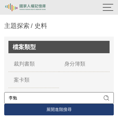
:::
國家人權記憶庫
主題探索
史料
熱門關鍵字：
陳孟和
李舜治
鹿窟事件
安康接待室
新生訓導處
蛋殼畫
送物單
檔案類型
主題探索
裁判書類
身分簿類
背景知識
案卡類
關於我們
意見信箱
展開進階搜尋