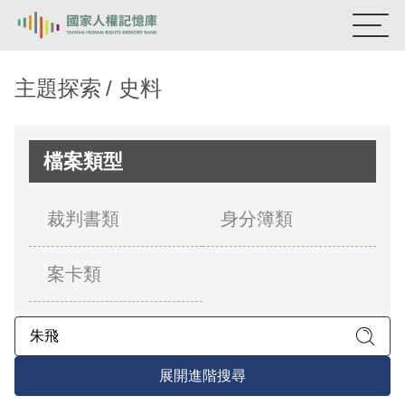
:::
國家人權記憶庫
主題探索
史料
熱門關鍵字：
陳孟和
李舜治
鹿窟事件
安康接待室
新生訓導處
蛋殼畫
送物單
檔案類型
主題探索
裁判書類
身分簿類
背景知識
案卡類
關於我們
意見信箱
展開進階搜尋