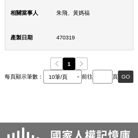
朱飛、黃媽福
470319
前一頁
1
後一頁
每頁顯示筆數：
前往
頁
GO
10筆/頁