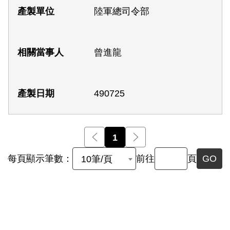
陸軍總司令部
曾進龍
490725
前一頁
1
後一頁
每頁顯示筆數：
前往
頁
GO
10筆/頁