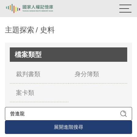
:::
國家人權記憶庫
主題探索
史料
熱門關鍵字：
陳孟和
李舜治
鹿窟事件
安康接待室
新生訓導處
蛋殼畫
送物單
檔案類型
主題探索
裁判書類
身分簿類
背景知識
案卡類
關於我們
意見信箱
展開進階搜尋