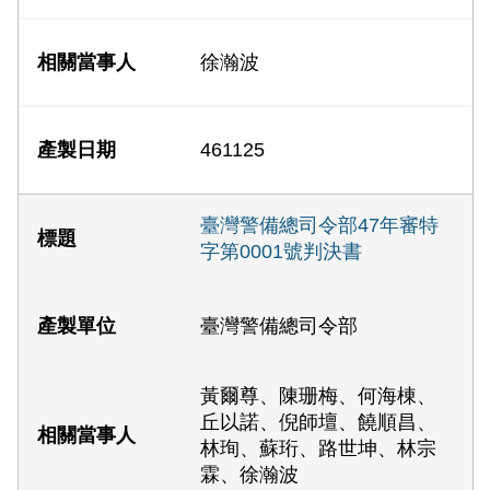
徐瀚波
461125
臺灣警備總司令部47年審特
字第0001號判決書
臺灣警備總司令部
黃爾尊、陳珊梅、何海棟、
丘以諾、倪師壇、饒順昌、
林珣、蘇珩、路世坤、林宗
霖、徐瀚波