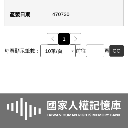
470730
前一頁
1
後一頁
每頁顯示筆數：
前往
頁
GO
10筆/頁