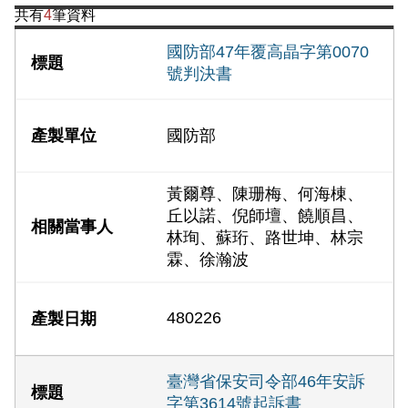
共有
4
筆資料
國防部47年覆高晶字第0070
號判決書
國防部
黃爾尊、陳珊梅、何海棟、
丘以諾、倪師壇、饒順昌、
林珣、蘇珩、路世坤、林宗
霖、徐瀚波
480226
臺灣省保安司令部46年安訴
字第3614號起訴書