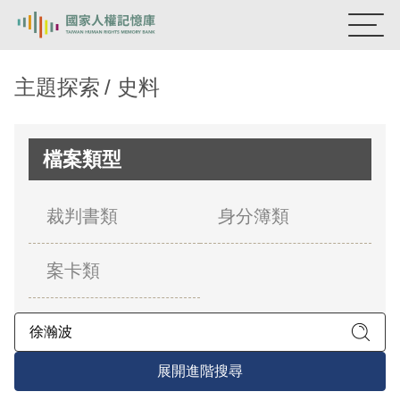
:::
國家人權記憶庫
主題探索
史料
熱門關鍵字：
陳孟和
李舜治
鹿窟事件
安康接待室
新生訓導處
蛋殼畫
送物單
檔案類型
主題探索
裁判書類
身分簿類
背景知識
案卡類
關於我們
意見信箱
展開進階搜尋