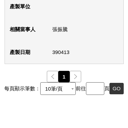
張振騰
390413
前一頁
1
後一頁
每頁顯示筆數：
前往
頁
GO
10筆/頁