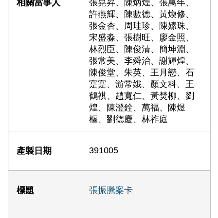
張晃昇、陳炳煌、張萬年、
許燕輝、陳數德、黃煥修、
張金杏、周珪珍、陳嫊珠、
宋盛淼、張樹旺、廖金照、
林烈臣、陳俊清、簡坤淵、
張常美、李舜治、謝輝煌、
陳俊堂、朱英、王月戀、石
寔寔、游常娥、顏文科、王
鶴祺、趙寬仁、黃焚柳、劉
煌、陳澄銓、萬福、陳煜
樞、劉德慶、林祚庭
391005
張振騰案卡