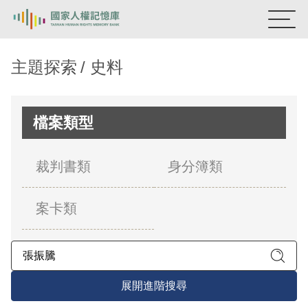
:::
國家人權記憶庫
主題探索
史料
熱門關鍵字：
陳孟和
李舜治
鹿窟事件
安康接待室
新生訓導處
蛋殼畫
送物單
檔案類型
主題探索
裁判書類
身分簿類
背景知識
案卡類
關於我們
意見信箱
展開進階搜尋