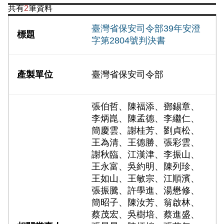
共有
2
筆資料
臺灣省保安司令部39年安澄
字第2804號判決書
臺灣省保安司令部
張伯哲、陳福添、鄧錫章、
李炳崑、陳孟德、李繼仁、
簡慶雲、謝桂芳、劉貞松、
王為清、王德勝、張彩雲、
謝秋臨、江漢津、李振山、
王永富、吳約明、陳列珍、
王如山、王敏宗、江順濱、
張振騰、許學進、湯懋修、
簡昭子、陳汝芳、翁啟林、
蔡茂宏、吳樹培、蔡進盛、