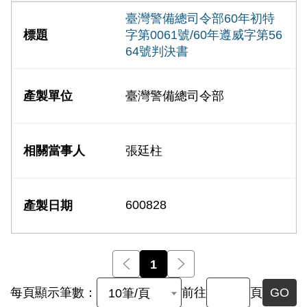
臺灣警備總司令部60年初特
字第0061號/60年遵威字第56
64號判決書
臺灣警備總司令部
張廷柱
600828
前一頁
1
後一頁
每頁顯示筆數：
前往
頁
GO
10筆/頁