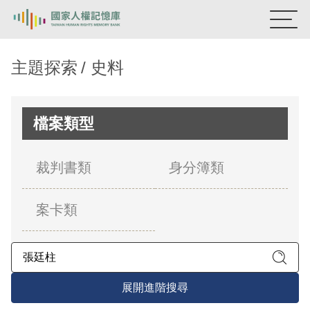
:::
國家人權記憶庫
主題探索
史料
熱門關鍵字：
陳孟和
李舜治
鹿窟事件
安康接待室
新生訓導處
蛋殼畫
送物單
檔案類型
主題探索
裁判書類
身分簿類
背景知識
案卡類
關於我們
意見信箱
展開進階搜尋