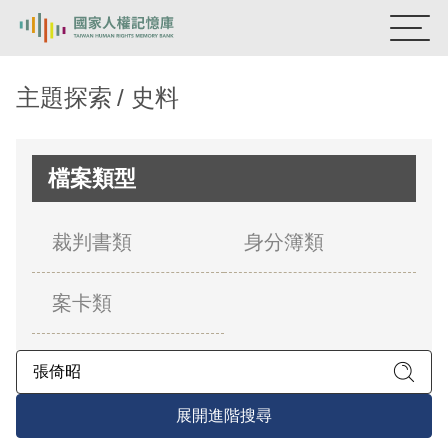
:::
國家人權記憶庫
主題探索
史料
熱門關鍵字：
陳孟和
李舜治
鹿窟事件
安康接待室
新生訓導處
蛋殼畫
送物單
檔案類型
主題探索
裁判書類
身分簿類
背景知識
案卡類
關於我們
意見信箱
展開進階搜尋