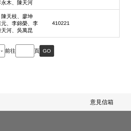
李永木、陳天河
、陳天枝、廖坤
410221
森元、李錦榮、李
陳天河、吳萬昆
前往
頁
GO
意見信箱