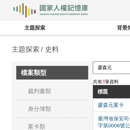
國家人權記憶庫
:::
主題探索
背景
主題探索
史料
檔案類型
共有
3
筆資料
裁判書類
標題
廖森元案卡
身分簿類
臺灣省保安司
字第0006號
案卡類