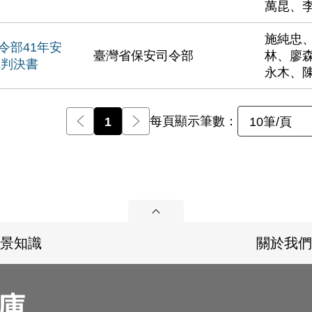
萬昆、
施純忠
令部41年安
臺灣省保安司令部
林、廖
號判決書
永木、
每頁顯示筆數：
前一頁
1
後一頁
10筆/頁
展開
景知識
關於我們