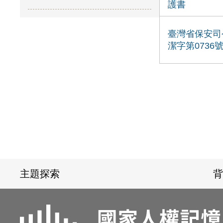
護書
臺灣省保安司
潔字第0736
:::
主題探索
背