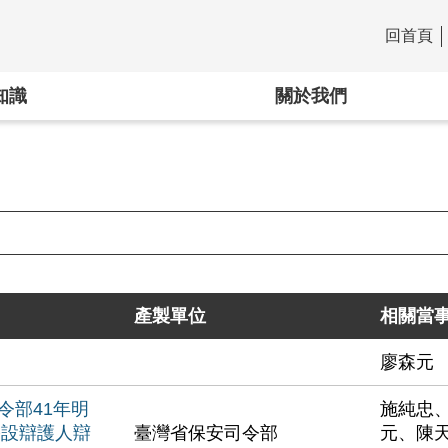
回首頁
:::
知識
關於我們
產製單位
相關當
廖森元
令部41年明
施純忠
公設辯護人辯
臺灣省保安司令部
元、陳