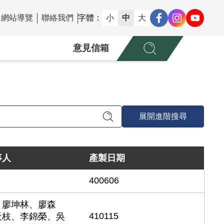
網站導覽
聯絡我們
字體：
小
中
大
意見信箱
展開進階搜尋
事人
產製日期
400606
、廖坤林、廖森
410115
天枝、李錦榮、吳