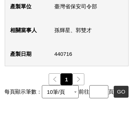
臺灣省保安司令部
孫輝星、郭雙才
440716
前一頁
1
後一頁
每頁顯示筆數：
前往
頁
GO
10筆/頁