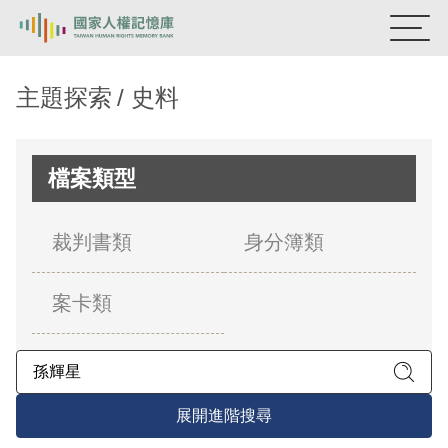
:::
國家人權記憶庫
主題探索
史料
熱門關鍵字：
陳孟和
李舜治
鹿窟事件
安康接待室
新生訓導處
蛋殼畫
送物單
檔案類型
主題探索
裁判書類
身分簿類
背景知識
案卡類
關於我們
意見信箱
展開進階搜尋