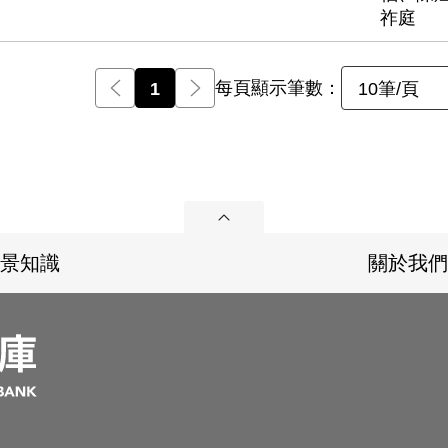
祚庭
每頁顯示筆數：
前一頁
1
後一頁
10筆/頁
展開
景知識
關於我們