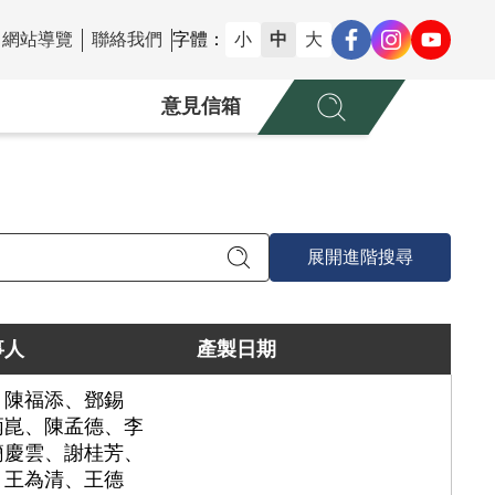
網站導覽
聯絡我們
字體：
小
中
大
意見信箱
展開進階搜尋
事人
產製日期
、陳福添、鄧錫
炳崑、陳孟德、李
簡慶雲、謝桂芳、
、王為清、王德