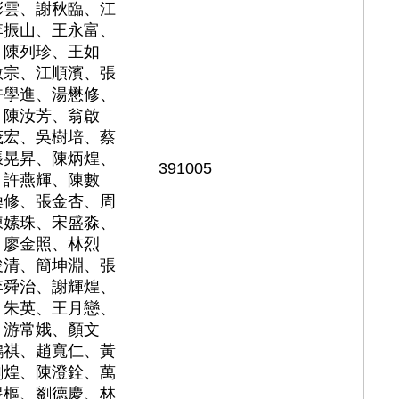
彩雲、謝秋臨、江
李振山、王永富、
、陳列珍、王如
敏宗、江順濱、張
許學進、湯懋修、
、陳汝芳、翁啟
茂宏、吳樹培、蔡
張晃昇、陳炳煌、
391005
、許燕輝、陳數
煥修、張金杏、周
陳嫊珠、宋盛淼、
、廖金照、林烈
俊清、簡坤淵、張
李舜治、謝輝煌、
、朱英、王月戀、
、游常娥、顏文
鶴祺、趙寬仁、黃
劉煌、陳澄銓、萬
煜樞、劉德慶、林