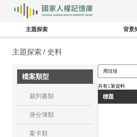
國家人權記憶庫
:::
主題探索
背景
主題探索
史料
檔案類型
共有
1
筆資料
裁判書類
標題
身分簿類
案卡類