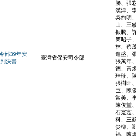
勝、張
漢津、
吳約明
山、王
振騰、
簡昭子
林、蔡
令部39年安
進盛、
臺灣省保安司令部
號判決書
張萬年
德、黃
珪珍、
張樹旺
臣、陳
常美、
陳俊堂
石寔寔
科、王
焚柳、
福、陳