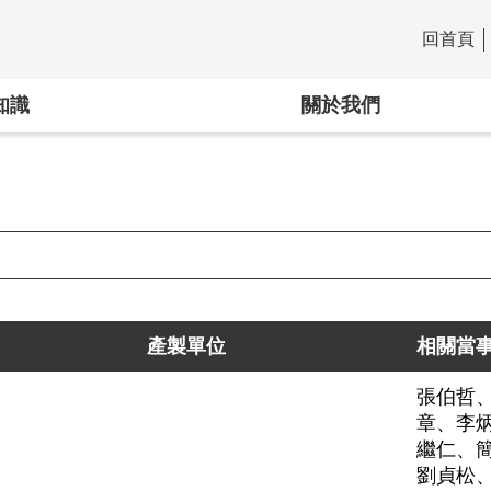
回首頁
:::
知識
關於我們
產製單位
相關當
張伯哲
章、李
繼仁、
劉貞松