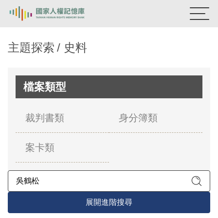
:::
國家人權記憶庫
主題探索
史料
熱門關鍵字：
陳孟和
李舜治
鹿窟事件
安康接待室
新生訓導處
蛋殼畫
送物單
檔案類型
主題探索
裁判書類
身分簿類
背景知識
案卡類
關於我們
意見信箱
展開進階搜尋