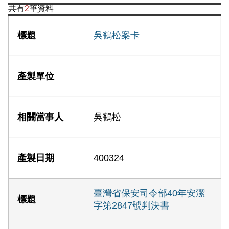
共有
2
筆資料
吳鶴松案卡
吳鶴松
400324
臺灣省保安司令部40年安潔
字第2847號判決書