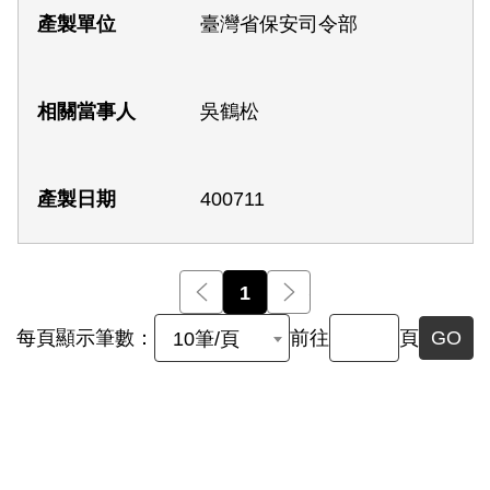
臺灣省保安司令部
吳鶴松
400711
前一頁
1
後一頁
每頁顯示筆數：
前往
頁
GO
10筆/頁