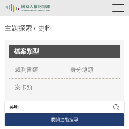
:::
國家人權記憶庫
主題探索
史料
熱門關鍵字：
陳孟和
李舜治
鹿窟事件
安康接待室
新生訓導處
蛋殼畫
送物單
檔案類型
主題探索
裁判書類
身分簿類
背景知識
案卡類
關於我們
意見信箱
展開進階搜尋