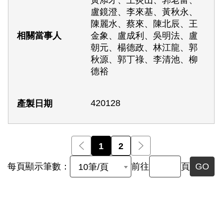
黃添才、王炎山、郭老富、
盧鏡澄、李來基、黃秋永、
陳麗水、蔡來、陳北辰、王
金象、盧成利、吳明法、盧
朝元、楊德政、林江龍、郭
秋源、郭丁祿、李清池、柳
德裕
420128
前一頁
1
2
後一頁
每頁顯示筆數：
前往
頁
GO
10筆/頁