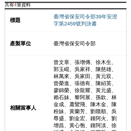
共有
4
筆資料
臺灣省保安司令部39年安澄
字第2459號判決書
臺灣省保安司令部
曾文章、張增傳、徐木生、
郭玉崐、吳家祥、陳慈雄、
林萬來、吳家田、黃元双、
曾榮進、張德有、陳紹英、
廖錦榮、徐龍耀、黃元盛、
賴石妹、黎阿展、孫欽、林
金成、蕭鸞飛、陳木金、陳
粉妹、黃蘭芳、劉贛順、吳
尊盛、劉金宏、鍾阿火、劉
增昌、黃心匏、鍾阿淡、徐