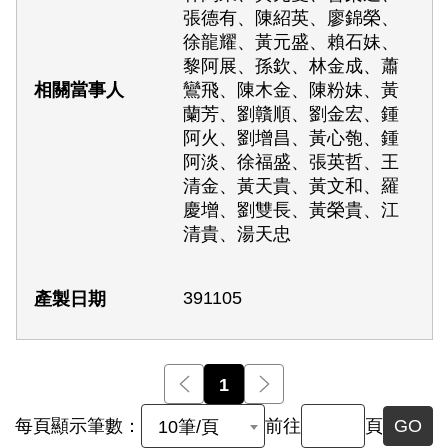
張德有、陳紹英、廖錦榮、
徐龍耀、黃元盛、賴石妹、
黎阿展、孫欽、林金成、蕭
鸞飛、陳木金、陳粉妹、黃
蘭芳、劉贛順、劉金宏、鍾
阿火、劉增昌、黃心匏、鍾
阿淡、徐福盛、張英哲、王
清金、黃天貴、黃文和、羅
慶增、劉雙長、黃榮貴、江
清貴、湯天忠
391105
前一頁
1
後一頁
每頁顯示筆數：
前往
頁
GO
10筆/頁