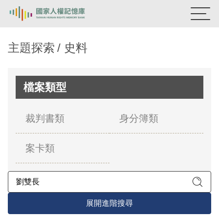
:::
國家人權記憶庫
主題探索
史料
熱門關鍵字：
陳孟和
李舜治
鹿窟事件
安康接待室
新生訓導處
蛋殼畫
送物單
檔案類型
主題探索
裁判書類
身分簿類
背景知識
案卡類
關於我們
意見信箱
展開進階搜尋