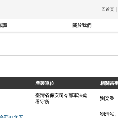
回首頁
:::
知識
關於我們
產製單位
相關當
臺灣省保安司令部軍法處
劉榮香
看守所
劉清泓
令部41年安