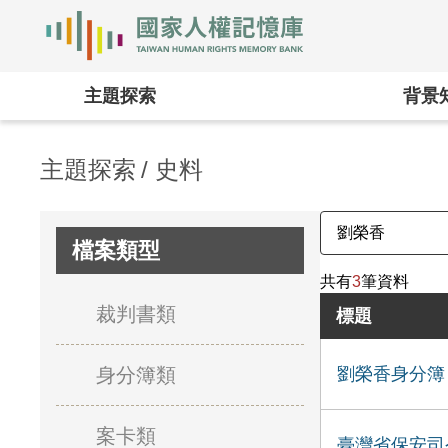
國家人權記憶庫
:::
主題探索
背景
主題探索
史料
檔案類型
共有
3
筆資料
裁判書類
標題
身分簿類
劉榮香身分簿
案卡類
臺灣省保安司