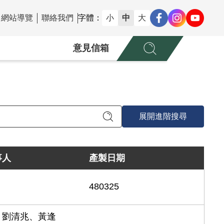
網站導覽
聯絡我們
字體：
小
中
大
意見信箱
展開進階搜尋
事人
產製日期
480325
、劉清兆、黃逢