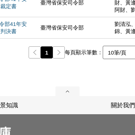
臺灣省保安司令部
財、黃
號裁定書
阿財、
令部41年安
劉清泓
臺灣省保安司令部
號判決書
錦、黃
每頁顯示筆數：
前一頁
1
後一頁
10筆/頁
展開
景知識
關於我們