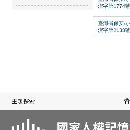
潔字第1774
臺灣省保安司
潔字第2133
:::
主題探索
背