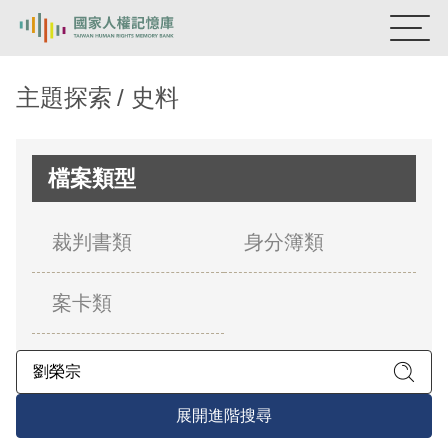
:::
國家人權記憶庫
主題探索
史料
熱門關鍵字：
陳孟和
李舜治
鹿窟事件
安康接待室
新生訓導處
蛋殼畫
送物單
檔案類型
主題探索
裁判書類
身分簿類
背景知識
案卡類
關於我們
意見信箱
展開進階搜尋