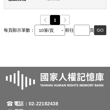
前一頁
1
後一頁
每頁顯示筆數：
前往
頁
GO
10筆/頁
電話：02-22182438