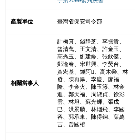
字第2099號判決書
臺灣省保安司令部
計梅真、錢靜芝、李振貴、
曾清萬、王文清、許金玉、
高秀玉、劉建修、張欽傑、
鄭逢春、宋世興、李熒台、
黃宏基、鍾阿𥟢、高木榮、林
發、陳再厚、李慶、廖福
隆、李金火、陳玉籐、林金
進、鄭天福、周淑貞、徐彩
雲、林坦、蘇光輝、張戊
巳、洪景麟、林烟飛、李國
容、郭承東、陳得銅、葉萬
吉、曾國榕