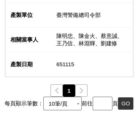
臺灣警備總司令部
陳明忠、陳金火、蔡意誠、
王乃信、林淵輝、劉建修
651115
前一頁
1
後一頁
每頁顯示筆數：
前往
頁
GO
10筆/頁