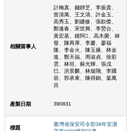
計梅真、錢靜芝、李振貴、
曾清萬、王文清、許金玉、
高秀玉、劉建修、張欽傑、
鄭逢春、宋世興、李熒台、
黃宏基、鍾阿𥟢、高木榮、林
發、陳再厚、李慶、廖福
隆、李金火、陳玉籐、林金
進、鄭天福、周淑貞、徐彩
雲、林坦、蘇光輝、張戊
巳、洪景麟、林烟飛、李國
容、郭承東、陳得銅、葉萬
吉
390831
臺灣省保安司令部39年安潔