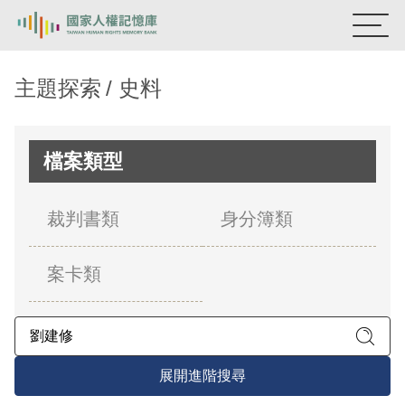
:::
國家人權記憶庫
主題探索
史料
熱門關鍵字：
陳孟和
李舜治
鹿窟事件
安康接待室
新生訓導處
蛋殼畫
送物單
檔案類型
主題探索
裁判書類
身分簿類
背景知識
案卡類
關於我們
意見信箱
展開進階搜尋