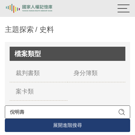
:::
國家人權記憶庫
主題探索
史料
熱門關鍵字：
陳孟和
李舜治
鹿窟事件
安康接待室
新生訓導處
蛋殼畫
送物單
檔案類型
主題探索
裁判書類
身分簿類
背景知識
案卡類
關於我們
意見信箱
展開進階搜尋